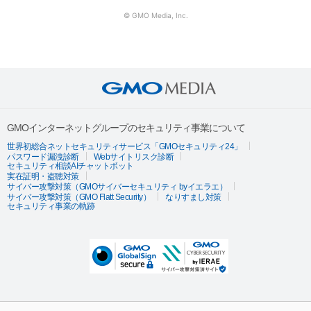
© GMO Media, Inc.
GMOインターネットグループのセキュリティ事業について
世界初総合ネットセキュリティサービス「GMOセキュリティ24」
パスワード漏洩診断
Webサイトリスク診断
セキュリティ相談AIチャットボット
実在証明・盗聴対策
サイバー攻撃対策（GMOサイバーセキュリティ byイエラエ）
サイバー攻撃対策（GMO Flatt Security）
なりすまし対策
セキュリティ事業の軌跡