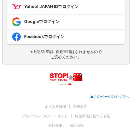
Yahoo! JAPAN IDでログイン
Googleでログイン
Facebookでログイン
※上記SNS等に自動投稿はされませんので
ご安心ください。
▲このページのトップへ
よくある質問
利用規約
プライバシーステートメント
特定商法に基づく表記
会社概要
採用情報