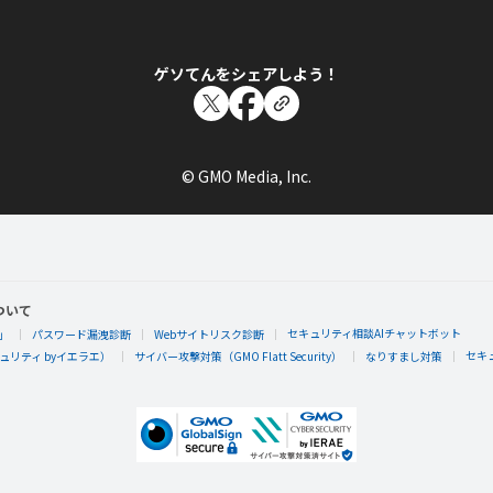
ゲソてんをシェアしよう！
© GMO Media, Inc.
ついて
セキュリティ相談AIチャットボット
」
パスワード漏洩診断
Webサイトリスク診断
セキ
リティ byイエラエ）
サイバー攻撃対策（GMO Flatt Security）
なりすまし対策