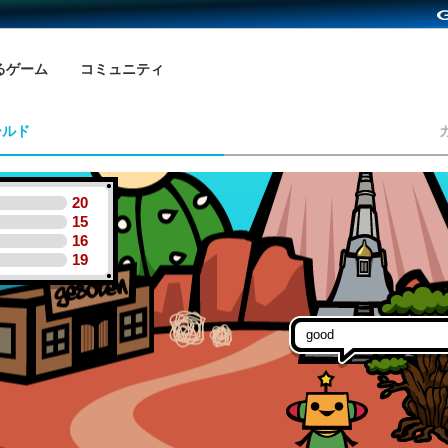
るゲーム
コミュニティ
ールド
20
15
16
19
good