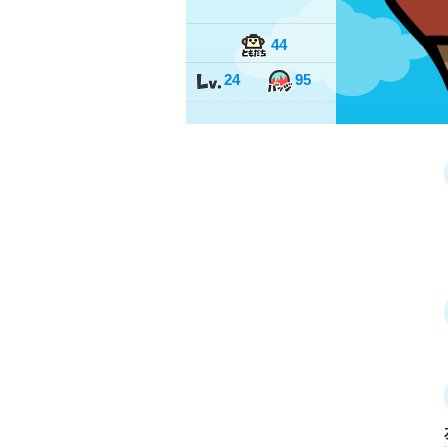
44
24
95