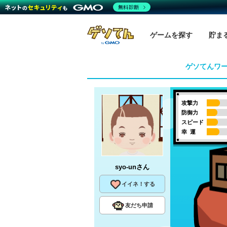
無料診断
ゲームを探す
貯ま
ゲソてんワ
攻撃力
防御力
スピード
幸 運
syo-un
さん
イイネ！する
友だち申請