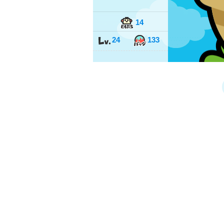
14
24
133