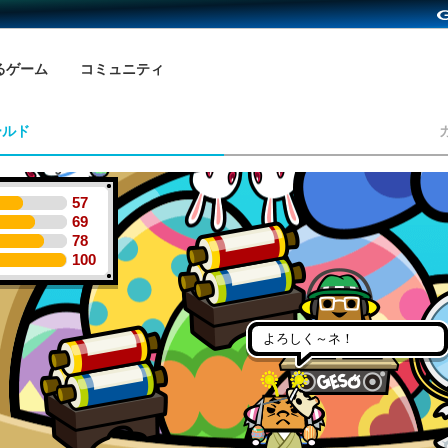
るゲーム
コミュニティ
ールド
57
69
78
100
よろしく～ネ！