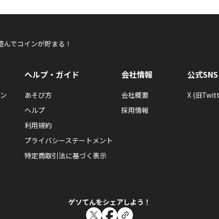
マリア フリード
ベジモン農場を始めました
遊んでコインが貯まる！
ベジモン農場 byGMO
ヘルプ・ガイド
会社情報
公式SNS
ン
あそび方
会社概要
X (旧Twitt
ヘルプ
採用情報
マリア フリード
今日からスタートです
利用規約
プライバシーステートメント
特定商取引法に基づく表示
ゲソてんをシェアしよう！