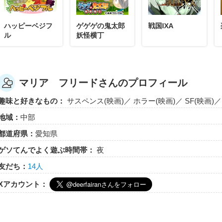
「はくしゅ」をしてあげましょう。
エレメンタルキット
ハッピーベジフ
ゲゲゲの鬼太郎
戦国IXA
ル
妖怪横丁
マリア フリード
マリア フリードさんのプロフィール
新しく選んだ精霊のたまごは「光」。
世界を眩しく照らす輝きのエレメント。
趣味と好きなもの：
サスペンス(映画)／ ホラー(映画)／ SF(映画)
マリア フリードさんの島で育成のお手伝いをしてあげましょう。
地域：
中部
エレメンタルキット
都道府県：
愛知県
ゲソてんでよく遊ぶ時間帯：
夜
友だち：
14人
マリア フリード
Xアカウント：
サラブレッドをのりこなした！