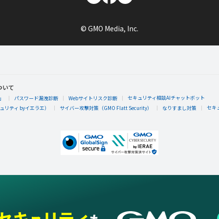
© GMO Media, Inc.
ついて
セキュリティ相談AIチャットボット
」
パスワード漏洩診断
Webサイトリスク診断
セキ
リティ byイエラエ）
サイバー攻撃対策（GMO Flatt Security）
なりすまし対策