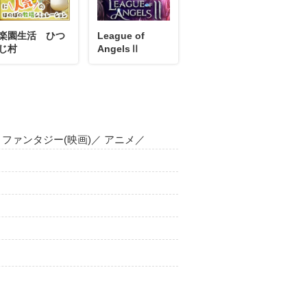
楽園生活 ひつ
League of
じ村
AngelsⅡ
12月10日
コメント
／ ファンタジー(映画)／ アニメ／
12月09日
コメント