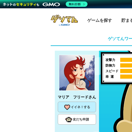
無料診断
ゲームを探す
貯ま
ゲソてんワ
攻撃力
防御力
スピード
幸 運
マリア フリード
さん
イイネ！する
友だち申請