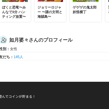
ぼくと恐竜〜み
ジョリーロジャ
ゲゲゲの鬼太郎
んなで3分 ハン
ー 〜謎の文明と
妖怪横丁
ティング放置〜
海賊島〜
如月婆々さんのプロフィール
性別：
女性
友だち：
145人
遊んでコインが貯まる！