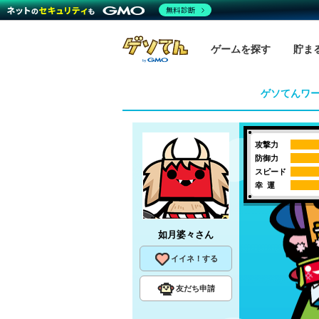
無料診断
ゲームを探す
貯ま
ゲソてんワ
攻撃力
防御力
スピード
幸 運
如月婆々
さん
イイネ！する
友だち申請