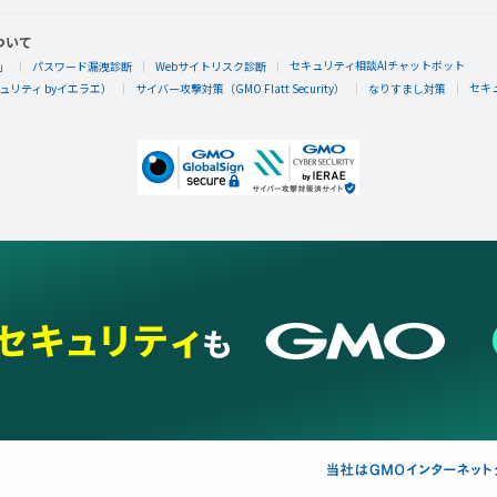
ついて
セキュリティ相談AIチャットボット
」
パスワード漏洩診断
Webサイトリスク診断
セキ
リティ byイエラエ）
サイバー攻撃対策（GMO Flatt Security）
なりすまし対策