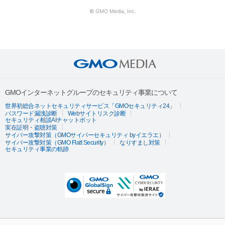
© GMO Media, Inc.
GMOインターネットグループのセキュリティ事業について
世界初総合ネットセキュリティサービス「GMOセキュリティ24」
パスワード漏洩診断
Webサイトリスク診断
セキュリティ相談AIチャットボット
実在証明・盗聴対策
サイバー攻撃対策（GMOサイバーセキュリティ byイエラエ）
サイバー攻撃対策（GMO Flatt Security）
なりすまし対策
セキュリティ事業の軌跡