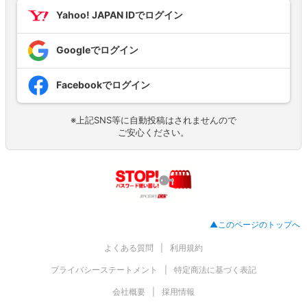
Yahoo! JAPAN IDでログイン
Googleでログイン
Facebookでログイン
※上記SNS等に自動投稿はされませんので
ご安心ください。
▲このページのトップへ
よくある質問
利用規約
プライバシーステートメント
特定商法に基づく表記
会社概要
採用情報