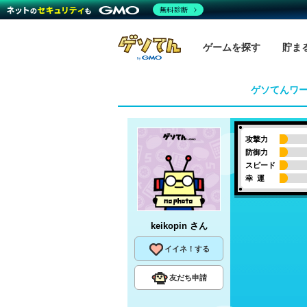
無料診断
ゲームを探す
貯ま
ゲソてんワ
攻撃力
防御力
スピード
幸 運
keikopin
さん
イイネ！する
友だち申請