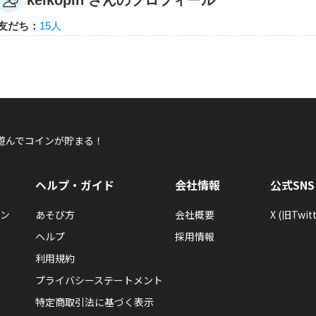
keikopin さんのプロフィール
keikopin
友だち：
15人
keikopin さんが何か隠しバッジを手に入れた
隠しバッジ！獲得条件はヒミツ。
遊んでコインが貯まる！
keikopin
keikopin さんが「連続ログイン3」バッジを
ヘルプ・ガイド
会社情報
公式SNS
連続で3日間ログインするともらえるエネルギーバッジ。
ン
あそび方
会社概要
X (旧Twitt
ヘルプ
採用情報
利用規約
プライバシーステートメント
特定商取引法に基づく表示
keikopin