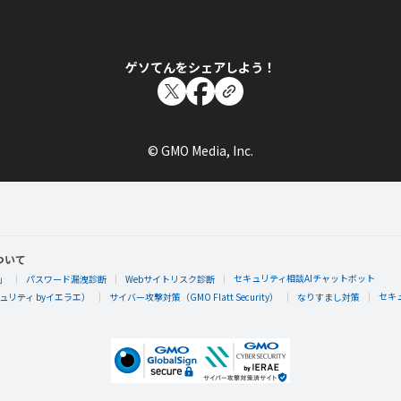
keikopin さんが「はじめての牧羊犬の一日
牧羊犬の一日をはじめてあそんだらもらえるエネルギーバッ
ゲソてんをシェアしよう！
© GMO Media, Inc.
keikopin
keikopin さんが「はじめてのソリティア」
ソリティアをはじめてあそんだらもらえるエネルギーバッジ
ついて
セキュリティ相談AIチャットボット
」
パスワード漏洩診断
Webサイトリスク診断
セキ
リティ byイエラエ）
サイバー攻撃対策（GMO Flatt Security）
なりすまし対策
keikopin
keikopin さんがレベル12「サラブレッド」
軽やかにサラブレッドを乗りこなした！わりとスジがいいタ
ければ、宇宙船のしあがりもきっとゴージャス。また一歩宇