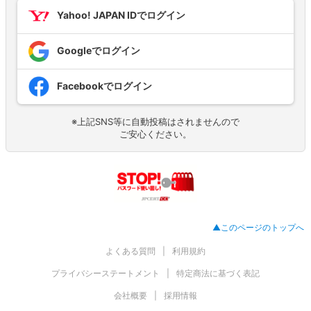
Yahoo! JAPAN IDでログイン
Googleでログイン
Facebookでログイン
※上記SNS等に自動投稿はされませんので
ご安心ください。
▲このページのトップへ
よくある質問
利用規約
プライバシーステートメント
特定商法に基づく表記
会社概要
採用情報