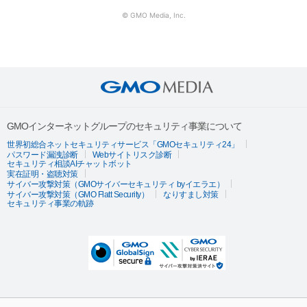
© GMO Media, Inc.
GMOインターネットグループのセキュリティ事業について
世界初総合ネットセキュリティサービス「GMOセキュリティ24」
パスワード漏洩診断
Webサイトリスク診断
セキュリティ相談AIチャットボット
実在証明・盗聴対策
サイバー攻撃対策（GMOサイバーセキュリティ byイエラエ）
サイバー攻撃対策（GMO Flatt Security）
なりすまし対策
セキュリティ事業の軌跡