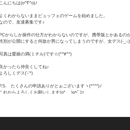
こんにちは(o^∇^o)ﾉ
よくわからないままビュッフェのゲームを始めました。
なので、友達募集です♪
PCからしか操作の仕方がわからないのですが、携帯版とかあるの
性別が公開にすると何故か男になってしまうのですが、女デス(-_-;)
写真は愛娘の満(ミチル)です☆(*^∀^*)
良かったら仲良くしてね♪
よろしくデス('-'*)
P.S. たくさんの申請ありがとぉございますヽ(*^^*)ﾉ
これからよろしくお願いします(o*_ _)oﾍﾟｺｯ