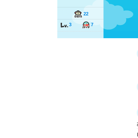
22
3
7