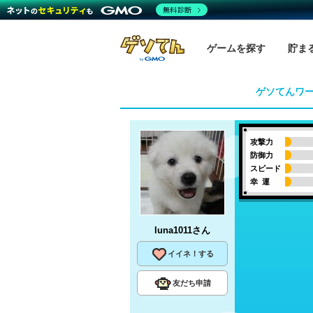
無料診断
ゲームを探す
貯ま
ゲソてんワ
攻撃力
防御力
スピード
幸 運
luna1011
さん
イイネ！する
友だち申請