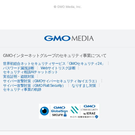
© GMO Media, Inc.
GMOインターネットグループのセキュリティ事業について
世界初総合ネットセキュリティサービス「GMOセキュリティ24」
パスワード漏洩診断
Webサイトリスク診断
セキュリティ相談AIチャットボット
実在証明・盗聴対策
サイバー攻撃対策（GMOサイバーセキュリティ byイエラエ）
サイバー攻撃対策（GMO Flatt Security）
なりすまし対策
セキュリティ事業の軌跡