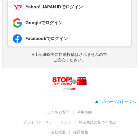
Yahoo! JAPAN IDでログイン
Googleでログイン
Facebookでログイン
※上記SNS等に自動投稿はされませんので
ご安心ください。
▲このページのトップへ
よくある質問
利用規約
プライバシーステートメント
特定商法に基づく表記
会社概要
採用情報