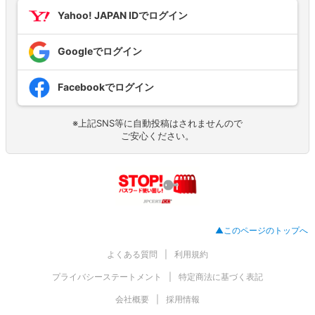
Yahoo! JAPAN IDでログイン
Googleでログイン
Facebookでログイン
※上記SNS等に自動投稿はされませんので
ご安心ください。
▲このページのトップへ
よくある質問
利用規約
プライバシーステートメント
特定商法に基づく表記
会社概要
採用情報