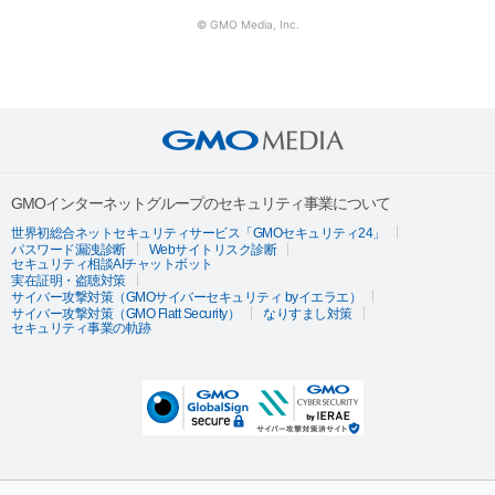
© GMO Media, Inc.
GMOインターネットグループのセキュリティ事業について
世界初総合ネットセキュリティサービス「GMOセキュリティ24」
パスワード漏洩診断
Webサイトリスク診断
セキュリティ相談AIチャットボット
実在証明・盗聴対策
サイバー攻撃対策（GMOサイバーセキュリティ byイエラエ）
サイバー攻撃対策（GMO Flatt Security）
なりすまし対策
セキュリティ事業の軌跡