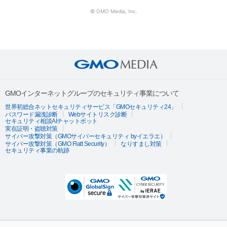
© GMO Media, Inc.
GMOインターネットグループのセキュリティ事業について
世界初総合ネットセキュリティサービス「GMOセキュリティ24」
パスワード漏洩診断
Webサイトリスク診断
セキュリティ相談AIチャットボット
実在証明・盗聴対策
サイバー攻撃対策（GMOサイバーセキュリティ byイエラエ）
サイバー攻撃対策（GMO Flatt Security）
なりすまし対策
セキュリティ事業の軌跡