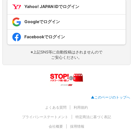
Yahoo! JAPAN IDでログイン
Googleでログイン
Facebookでログイン
※上記SNS等に自動投稿はされませんので
ご安心ください。
▲このページのトップへ
よくある質問
利用規約
プライバシーステートメント
特定商法に基づく表記
会社概要
採用情報