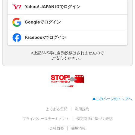
Yahoo! JAPAN IDでログイン
Googleでログイン
Facebookでログイン
※上記SNS等に自動投稿はされませんので
ご安心ください。
▲このページのトップへ
よくある質問
利用規約
プライバシーステートメント
特定商法に基づく表記
会社概要
採用情報