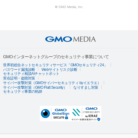
© GMO Media, Inc.
GMOインターネットグループのセキュリティ事業について
世界初総合ネットセキュリティサービス「GMOセキュリティ24」
パスワード漏洩診断
Webサイトリスク診断
セキュリティ相談AIチャットボット
実在証明・盗聴対策
サイバー攻撃対策（GMOサイバーセキュリティ byイエラエ）
サイバー攻撃対策（GMO Flatt Security）
なりすまし対策
セキュリティ事業の軌跡