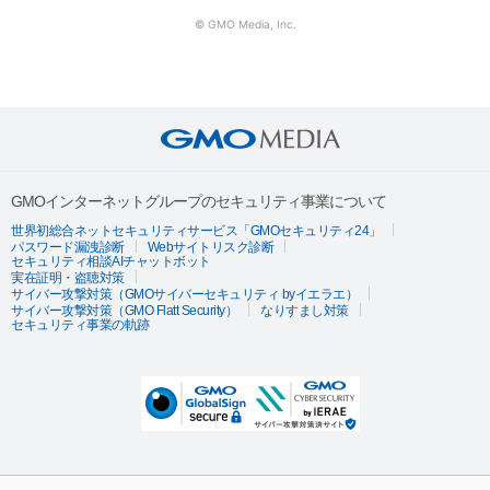
© GMO Media, Inc.
GMOインターネットグループのセキュリティ事業について
世界初総合ネットセキュリティサービス「GMOセキュリティ24」
パスワード漏洩診断
Webサイトリスク診断
セキュリティ相談AIチャットボット
実在証明・盗聴対策
サイバー攻撃対策（GMOサイバーセキュリティ byイエラエ）
サイバー攻撃対策（GMO Flatt Security）
なりすまし対策
セキュリティ事業の軌跡