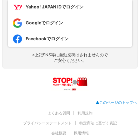
Yahoo! JAPAN IDでログイン
Googleでログイン
Facebookでログイン
※上記SNS等に自動投稿はされませんので
ご安心ください。
▲このページのトップへ
よくある質問
利用規約
プライバシーステートメント
特定商法に基づく表記
会社概要
採用情報