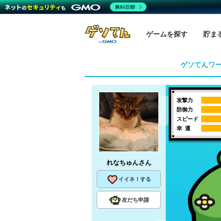
無料診断
ゲームを探す
貯ま
ゲソてんワ
攻撃力
防御力
スピード
幸 運
れなちゅん
さん
イイネ！する
友だち申請