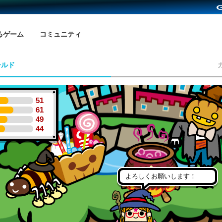
るゲーム
コミュニティ
ールド
51
61
49
44
よろしくお願いします！