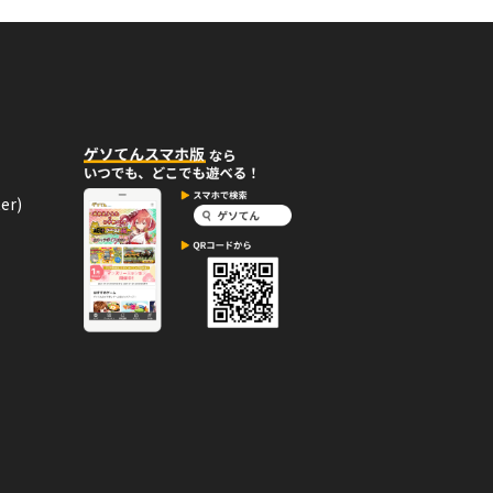
キングTOP１０入り！」バッジ
えるエネルギーバッジ。
er)
04月10日
コメント
000」バッジを手に入れた！
ルギーバッジ。
04月10日
コメント
!」バッジを手に入れた！
ッジ。