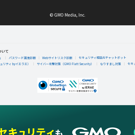
© GMO Media, Inc.
れなちゅん
れなちゅんさんが「ロボリバーシ初のランキング
ついて
に入れた！
セキュリティ相談AIチャットボット
」
パスワード漏洩診断
Webサイトリスク診断
ロボリバーシのデイリーランキングTOP３入りでもらえる
セキ
リティ byイエラエ）
サイバー攻撃対策（GMO Flatt Security）
なりすまし対策
れなちゅん
れなちゅんさんが「ナンプレ連続10」バッジを
ナンプレを10日連続であそぶともらえるエネルギーバッジ。