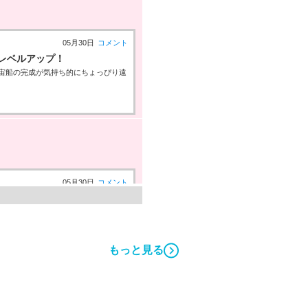
05月30日
コメント
レベルアップ！
宙船の完成が気持ち的にちょっぴり遠
05月30日
コメント
ルスコア40000」バッジを
でもらえるエネルギーバッジ。
もっと見る