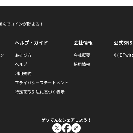
れなちゅんさんが「ROBO SHOT!!初のラン
を手に入れた！
ROBO SHOT!!のデイリーランキングTOP１０入りでもら
遊んでコインが貯まる！
ヘルプ・ガイド
会社情報
公式SNS
れなちゅん
ン
あそび方
会社概要
X (旧Twitt
れなちゅんさんが「ROBO SHOT!!スコア10
ヘルプ
採用情報
ROBO SHOT!!のベストスコア10000達成でもらえるエネ
利用規約
プライバシーステートメント
特定商取引法に基づく表示
れなちゅん
ゲソてんをシェアしよう！
れなちゅんさんが「はじめてのROBO SHOT!
ROBO SHOT!!をはじめてあそんだらもらえるエネルギーバ