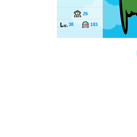
26
38
193