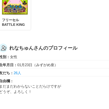
れなちゅん
れなちゅんさんが「ミズプリンとレインボーボー
た！
フリーセル
ミズプリンとレインボーボールを100回あそんだらもらえる
BATTLE KING
れなちゅんさんのプロフィール
れなちゅん
性別：
女性
れなちゅんさんが「ロボリバーシ初のランキン
生年月日：
01月23日（みずがめ座）
入れた！
ロボリバーシのデイリーランキング１位獲得でもらえるエネ
友だち：
26人
自由欄：
まだまだわからないことだらけですが
どうぞ、よろしく！
れなちゅん