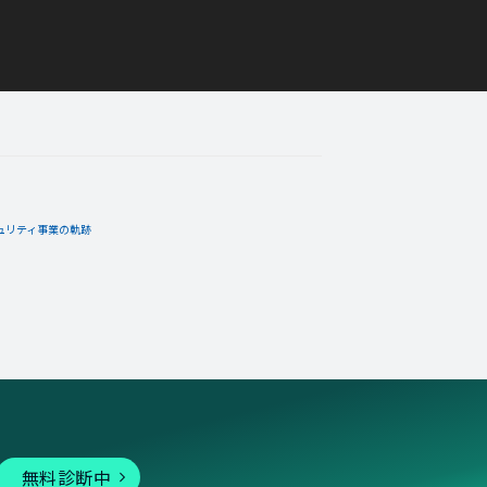
03月30日
コメント
TOP３入り！」バッジを手
エネルギーバッジ。
ュリティ事業の軌跡
11月06日
コメント
手に入れた！
無料診断中