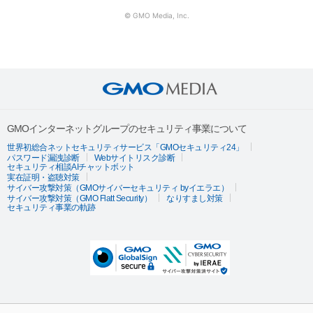
© GMO Media, Inc.
GMOインターネットグループのセキュリティ事業について
世界初総合ネットセキュリティサービス「GMOセキュリティ24」
パスワード漏洩診断
Webサイトリスク診断
セキュリティ相談AIチャットボット
実在証明・盗聴対策
サイバー攻撃対策（GMOサイバーセキュリティ byイエラエ）
サイバー攻撃対策（GMO Flatt Security）
なりすまし対策
セキュリティ事業の軌跡