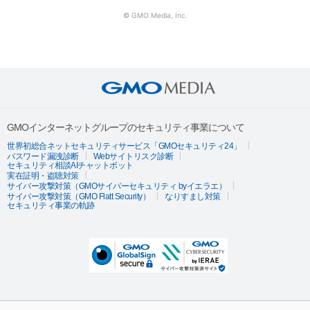
© GMO Media, Inc.
GMOインターネットグループのセキュリティ事業について
世界初総合ネットセキュリティサービス「GMOセキュリティ24」
パスワード漏洩診断
Webサイトリスク診断
セキュリティ相談AIチャットボット
実在証明・盗聴対策
サイバー攻撃対策（GMOサイバーセキュリティ byイエラエ）
サイバー攻撃対策（GMO Flatt Security）
なりすまし対策
セキュリティ事業の軌跡