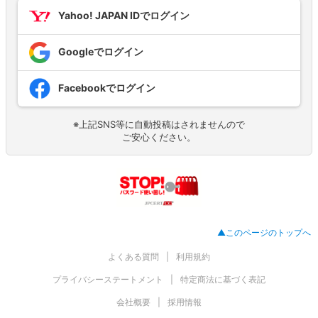
Yahoo! JAPAN IDでログイン
Googleでログイン
Facebookでログイン
※上記SNS等に自動投稿はされませんので
ご安心ください。
▲このページのトップへ
よくある質問
利用規約
プライバシーステートメント
特定商法に基づく表記
会社概要
採用情報