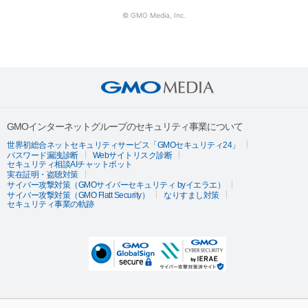
© GMO Media, Inc.
GMOインターネットグループのセキュリティ事業について
世界初総合ネットセキュリティサービス「GMOセキュリティ24」
パスワード漏洩診断
Webサイトリスク診断
セキュリティ相談AIチャットボット
実在証明・盗聴対策
サイバー攻撃対策（GMOサイバーセキュリティ byイエラエ）
サイバー攻撃対策（GMO Flatt Security）
なりすまし対策
セキュリティ事業の軌跡