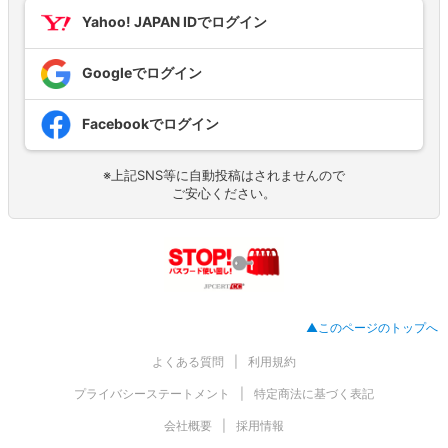
Yahoo! JAPAN IDでログイン
Googleでログイン
Facebookでログイン
※上記SNS等に自動投稿はされませんので
ご安心ください。
▲このページのトップへ
よくある質問
利用規約
プライバシーステートメント
特定商法に基づく表記
会社概要
採用情報