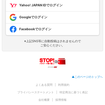
Yahoo! JAPAN IDでログイン
Googleでログイン
Facebookでログイン
※上記SNS等に自動投稿はされませんので
ご安心ください。
▲このページのトップへ
よくある質問
利用規約
プライバシーステートメント
特定商法に基づく表記
会社概要
採用情報