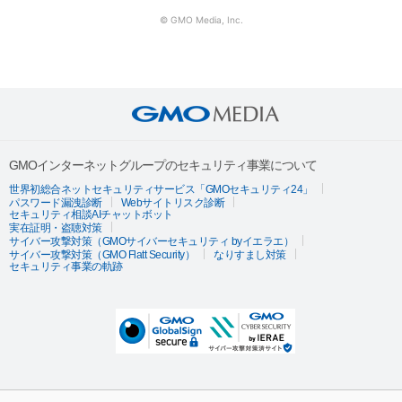
© GMO Media, Inc.
GMOインターネットグループのセキュリティ事業について
世界初総合ネットセキュリティサービス「GMOセキュリティ24」
パスワード漏洩診断
Webサイトリスク診断
セキュリティ相談AIチャットボット
実在証明・盗聴対策
サイバー攻撃対策（GMOサイバーセキュリティ byイエラエ）
サイバー攻撃対策（GMO Flatt Security）
なりすまし対策
セキュリティ事業の軌跡