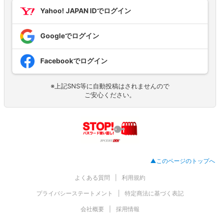
Yahoo! JAPAN IDでログイン
Googleでログイン
Facebookでログイン
※上記SNS等に自動投稿はされませんので
ご安心ください。
▲このページのトップへ
よくある質問
利用規約
プライバシーステートメント
特定商法に基づく表記
会社概要
採用情報