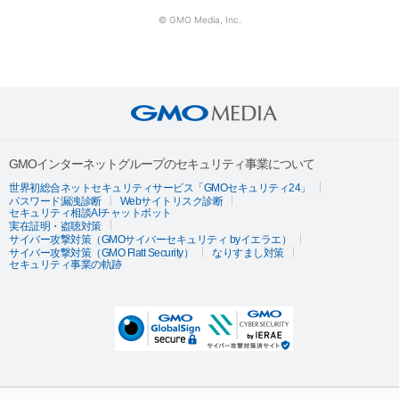
© GMO Media, Inc.
GMOインターネットグループのセキュリティ事業について
世界初総合ネットセキュリティサービス「GMOセキュリティ24」
パスワード漏洩診断
Webサイトリスク診断
セキュリティ相談AIチャットボット
実在証明・盗聴対策
サイバー攻撃対策（GMOサイバーセキュリティ byイエラエ）
サイバー攻撃対策（GMO Flatt Security）
なりすまし対策
セキュリティ事業の軌跡