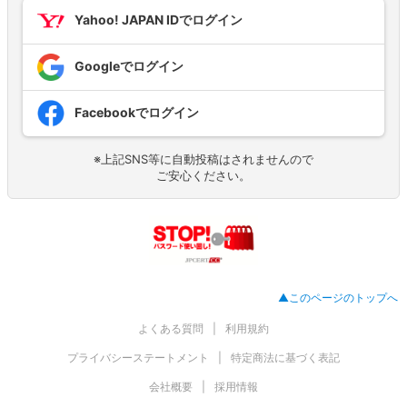
Yahoo! JAPAN IDでログイン
Googleでログイン
Facebookでログイン
※上記SNS等に自動投稿はされませんので
ご安心ください。
▲このページのトップへ
よくある質問
利用規約
プライバシーステートメント
特定商法に基づく表記
会社概要
採用情報