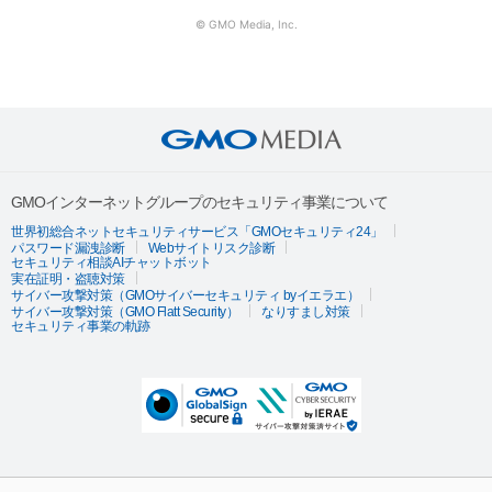
© GMO Media, Inc.
GMOインターネットグループのセキュリティ事業について
世界初総合ネットセキュリティサービス「GMOセキュリティ24」
パスワード漏洩診断
Webサイトリスク診断
セキュリティ相談AIチャットボット
実在証明・盗聴対策
サイバー攻撃対策（GMOサイバーセキュリティ byイエラエ）
サイバー攻撃対策（GMO Flatt Security）
なりすまし対策
セキュリティ事業の軌跡