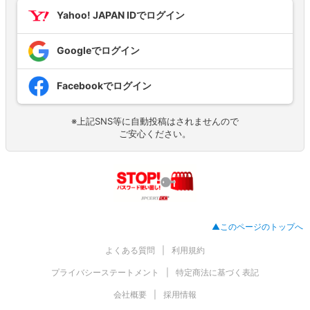
Yahoo! JAPAN IDでログイン
Googleでログイン
Facebookでログイン
※上記SNS等に自動投稿はされませんので
ご安心ください。
▲このページのトップへ
よくある質問
利用規約
プライバシーステートメント
特定商法に基づく表記
会社概要
採用情報