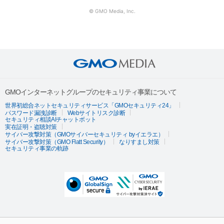
© GMO Media, Inc.
GMOインターネットグループのセキュリティ事業について
世界初総合ネットセキュリティサービス「GMOセキュリティ24」
パスワード漏洩診断
Webサイトリスク診断
セキュリティ相談AIチャットボット
実在証明・盗聴対策
サイバー攻撃対策（GMOサイバーセキュリティ byイエラエ）
サイバー攻撃対策（GMO Flatt Security）
なりすまし対策
セキュリティ事業の軌跡