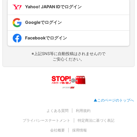
Yahoo! JAPAN IDでログイン
Googleでログイン
Facebookでログイン
※上記SNS等に自動投稿はされませんので
ご安心ください。
▲このページのトップへ
よくある質問
利用規約
プライバシーステートメント
特定商法に基づく表記
会社概要
採用情報