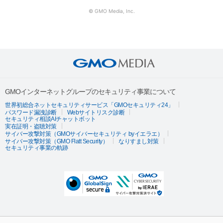
© GMO Media, Inc.
GMOインターネットグループのセキュリティ事業について
世界初総合ネットセキュリティサービス「GMOセキュリティ24」
パスワード漏洩診断
Webサイトリスク診断
セキュリティ相談AIチャットボット
実在証明・盗聴対策
サイバー攻撃対策（GMOサイバーセキュリティ byイエラエ）
サイバー攻撃対策（GMO Flatt Security）
なりすまし対策
セキュリティ事業の軌跡