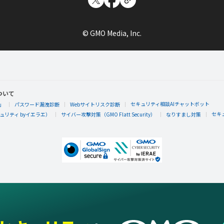
© GMO Media, Inc.
ついて
セキュリティ相談AIチャットボット
」
パスワード漏洩診断
Webサイトリスク診断
セキ
リティ byイエラエ）
サイバー攻撃対策（GMO Flatt Security）
なりすまし対策