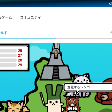
るゲーム
コミュニティ
ールド
29
27
28
29
進化するワンコ