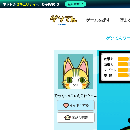
無料診断
ゲームを探す
貯ま
ゲソてんワ
攻撃力
防御力
スピード
幸 運
でっかいにゃんこ(=^・^=)
さん
イイネ！する
友だち申請