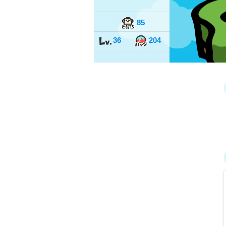
85
36
204