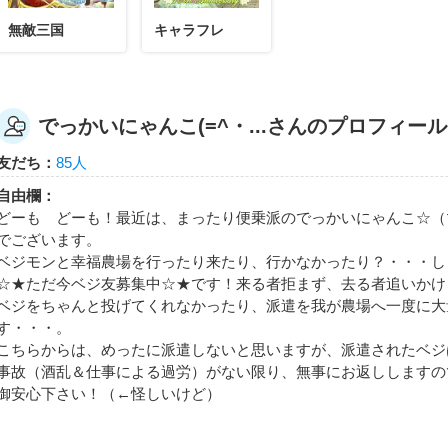
無敵三国
キャラフレ
でっかいにゃんこ(=^・...さんのプロフィール
友だち：
85人
自由欄：
どーも どーも！最近は、まったり便乗派のでっかいにゃんこ☆（
でございます。
ベジモンと幸福農場を行ったり来たり、行かなかったり？・・・し
☆★ただ今ベジ友募集中☆★です！来る者拒まず、去る者追いかける
ベジをちゃんと投げてくれなかったり、派遣を我が農場へ一度に大
す・・・。
こちらからは、めったに派遣しないと思いますが、派遣されたベジ
事故（酒乱＆仕事による過労）がない限り、無事にお返ししますの
御安心下さい！（←怪しいけど）