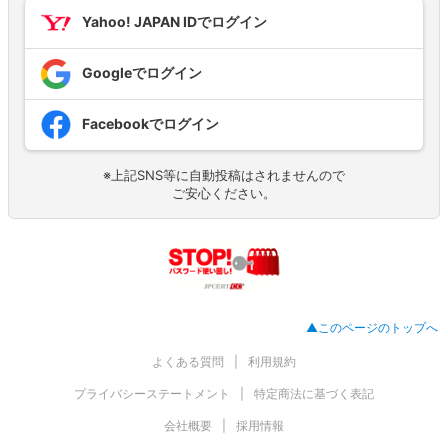
Yahoo! JAPAN IDでログイン
Googleでログイン
Facebookでログイン
※上記SNS等に自動投稿はされませんので
ご安心ください。
▲このページのトップへ
よくある質問
利用規約
プライバシーステートメント
特定商法に基づく表記
会社概要
採用情報