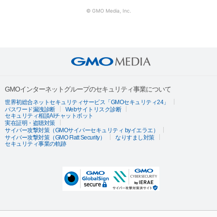
© GMO Media, Inc.
GMOインターネットグループのセキュリティ事業について
世界初総合ネットセキュリティサービス「GMOセキュリティ24」
パスワード漏洩診断
Webサイトリスク診断
セキュリティ相談AIチャットボット
実在証明・盗聴対策
サイバー攻撃対策（GMOサイバーセキュリティ byイエラエ）
サイバー攻撃対策（GMO Flatt Security）
なりすまし対策
セキュリティ事業の軌跡