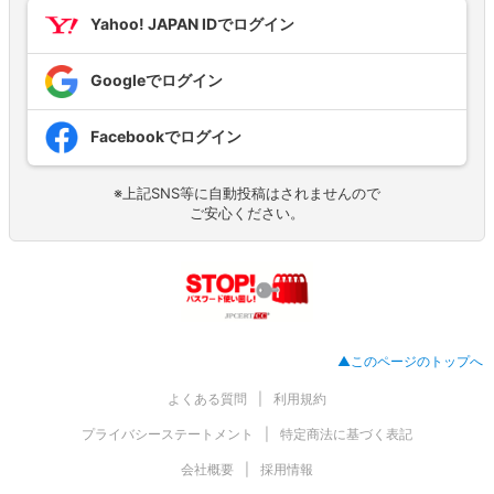
Yahoo! JAPAN IDでログイン
Googleでログイン
Facebookでログイン
※上記SNS等に自動投稿はされませんので
ご安心ください。
▲このページのトップへ
よくある質問
利用規約
プライバシーステートメント
特定商法に基づく表記
会社概要
採用情報