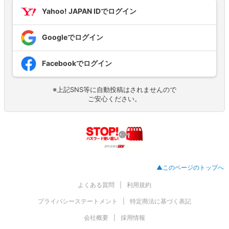
Yahoo! JAPAN IDでログイン
Googleでログイン
Facebookでログイン
※上記SNS等に自動投稿はされませんので
ご安心ください。
▲このページのトップへ
よくある質問
利用規約
プライバシーステートメント
特定商法に基づく表記
会社概要
採用情報