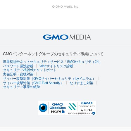
© GMO Media, Inc.
GMOインターネットグループのセキュリティ事業について
世界初総合ネットセキュリティサービス「GMOセキュリティ24」
パスワード漏洩診断
Webサイトリスク診断
セキュリティ相談AIチャットボット
実在証明・盗聴対策
サイバー攻撃対策（GMOサイバーセキュリティ byイエラエ）
サイバー攻撃対策（GMO Flatt Security）
なりすまし対策
セキュリティ事業の軌跡