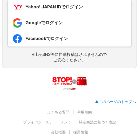
Yahoo! JAPAN IDでログイン
Googleでログイン
Facebookでログイン
※上記SNS等に自動投稿はされませんので
ご安心ください。
▲このページのトップへ
よくある質問
利用規約
プライバシーステートメント
特定商法に基づく表記
会社概要
採用情報