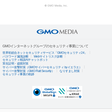
© GMO Media, Inc.
GMOインターネットグループのセキュリティ事業について
世界初総合ネットセキュリティサービス「GMOセキュリティ24」
パスワード漏洩診断
Webサイトリスク診断
セキュリティ相談AIチャットボット
実在証明・盗聴対策
サイバー攻撃対策（GMOサイバーセキュリティ byイエラエ）
サイバー攻撃対策（GMO Flatt Security）
なりすまし対策
セキュリティ事業の軌跡