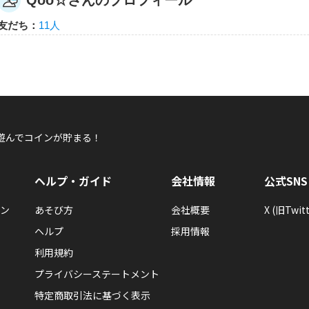
Qoo☆さんのプロフィール
Qoo☆
友だち：
11人
Qoo☆さんが何か隠しバッジを手に入れたらし
隠しバッジ！獲得条件はヒミツ。
遊んでコインが貯まる！
Qoo☆
Qoo☆さんが「ベジモン50」バッジを手に入れ
ヘルプ・ガイド
会社情報
公式SNS
ベジモンを50回あそんだらもらえるエネルギーバッジ。
ン
あそび方
会社概要
X (旧Twitt
ヘルプ
採用情報
利用規約
プライバシーステートメント
特定商取引法に基づく表示
Qoo☆