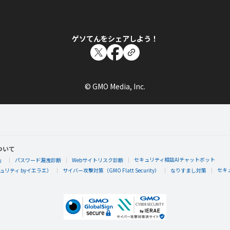
Qoo☆さんが「はじめてのペンペンのアイスペ
た！
ペンペンのアイスペイントをはじめてあそんだらもらえるエ
ゲソてんをシェアしよう！
© GMO Media, Inc.
Qoo☆
Qoo☆さんが何か隠しバッジを手に入れたらし
隠しバッジ！獲得条件はヒミツ。
ついて
セキュリティ相談AIチャットボット
」
パスワード漏洩診断
Webサイトリスク診断
セキ
リティ byイエラエ）
サイバー攻撃対策（GMO Flatt Security）
なりすまし対策
Qoo☆
Qoo☆さんが「ベジ図鑑10」バッジを手に入れ
ベジモン図鑑で10匹あつめるともらえるエネルギーバッジ。