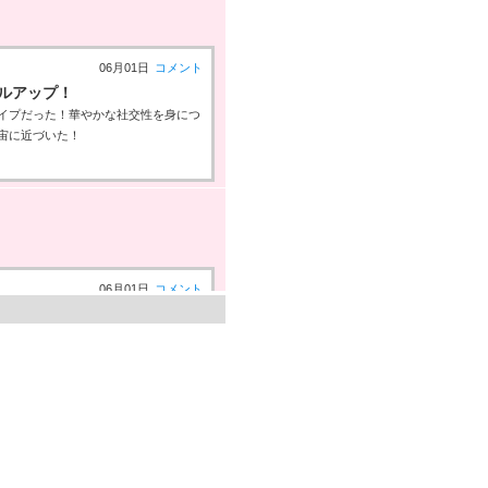
06月01日
コメント
ベルアップ！
イプだった！華やかな社交性を身につ
宙に近づいた！
06月01日
コメント
い！