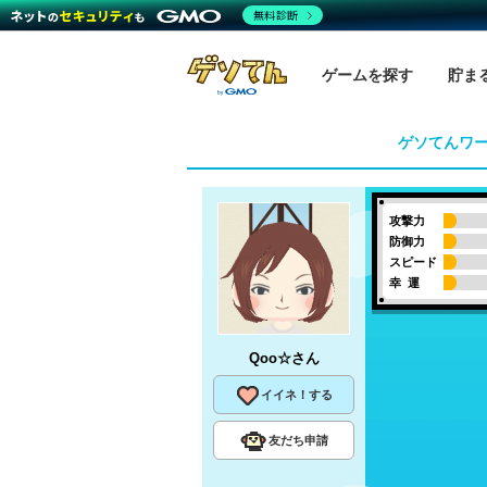
無料診断
ゲームを探す
貯ま
ゲソてんワ
攻撃力
防御力
スピード
幸 運
Qoo☆
さん
イイネ！する
友だち申請