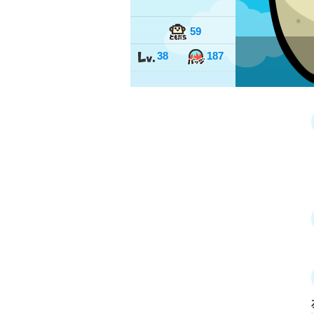
59
38
187