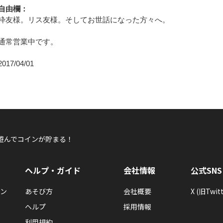
自由欄：
枠友様。リス友様。そしてお世話になった方々へ。
通常営業中です。
2017/04/01
遊んでコインが貯まる！
ヘルプ・ガイド
会社情報
公式SNS
ン
あそび方
会社概要
X (旧Twitt
ヘルプ
採用情報
利用規約