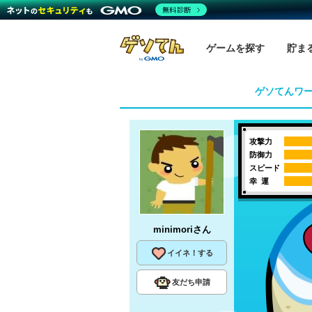
無料診断
ゲームを探す
貯ま
ゲソてんワ
攻撃力
防御力
スピード
幸 運
minimori
さん
イイネ！する
友だち申請