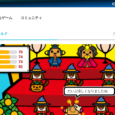
るゲーム
コミュニティ
ールド
70
74
74
92
だいぶ涼しくなりましたね