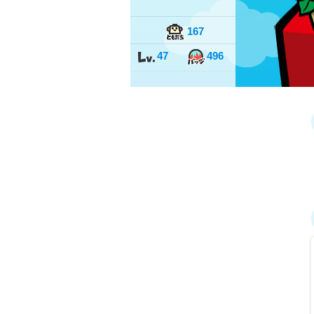
167
47
496