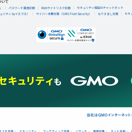
ついて
セキュリティ相談AIチャットボット
」
パスワード漏洩診断
Webサイトリスク診断
セキ
リティ byイエラエ）
サイバー攻撃対策（GMO Flatt Security）
なりすまし対策
ネスを支援
セキュリティ
マーケティング支援
リサーチ
情報収集
ネット金融