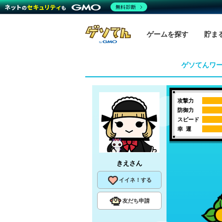
無料診断
ゲームを探す
貯ま
ゲソてんワ
攻撃力
防御力
スピード
幸 運
きえ
さん
イイネ！する
友だち申請