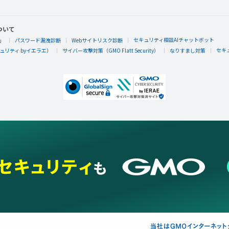
ついて
g
セキュリティ相談AIチャットボット
」
パスワード漏洩診断
Webサイトリスク診断
ゆうじょうの樹が若木になりそうです。もっと大きくなるように、gさ
セキ
リティ byイエラエ）
サイバー攻撃対策（GMO Flatt Security）
なりすまし対策
げましょう。
エレメンタルキット
g
ゆうじょうの樹の幹が太くなってきました。もっと大きくなるように、
てあげましょう。
エレメンタルキット