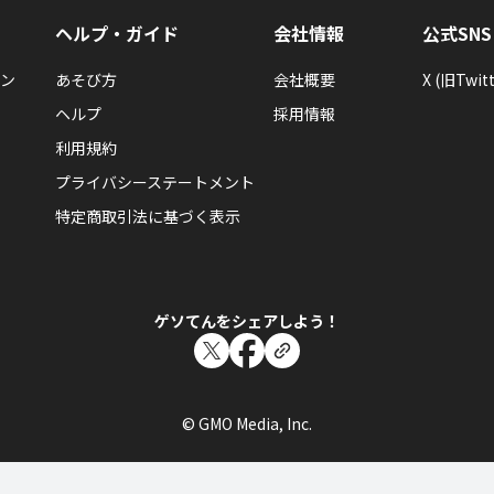
エレメンタルキット
ヘルプ・ガイド
会社情報
公式SNS
ン
あそび方
会社概要
X (旧Twitt
ヘルプ
採用情報
利用規約
g
ゆうじょうの樹が枝をつけました。もっと大きくなるように、gさんの
プライバシーステートメント
しょう。
特定商取引法に基づく表示
エレメンタルキット
ゲソてんをシェアしよう！
g
ゆうじょうの樹が枝をつけました。もっと大きくなるように、gさんの
しょう。
© GMO Media, Inc.
エレメンタルキット