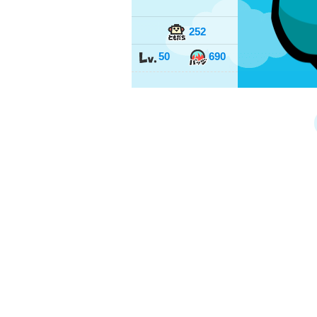
252
50
690