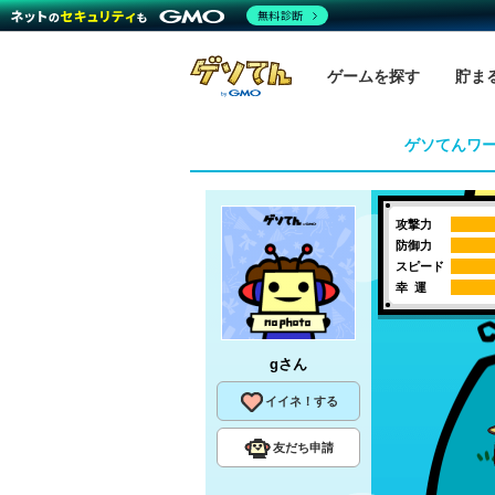
無料診断
ゲームを探す
貯ま
ゲソてんワ
攻撃力
防御力
スピード
幸 運
g
さん
イイネ！する
友だち申請