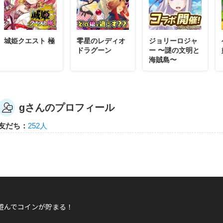
g
ゆうじょうの樹がすくすく伸びています。もっと大きくなるように、g
あげましょう。
城姫クエスト 極
零星のレディオ
ジョリーロジャ
エレメンタルキット
ドラグーン
ー 〜謎の文明と
海賊島〜
gさんのプロフィール
g
ゆうじょうの樹が枝分かれをはじめました。もっと大きくなるように、
友だち：
252人
てあげましょう。
エレメンタルキット
g
遊んでコインが貯まる！
ゆうじょうの樹の枝が成長しました。もっと大きくなるように、gさん
ましょう。