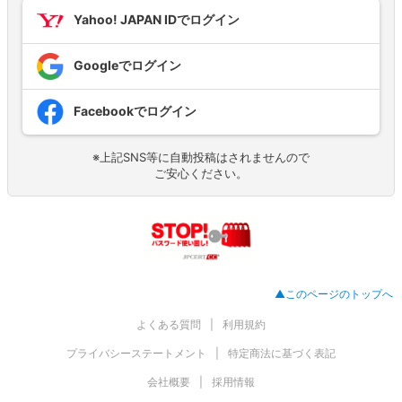
Yahoo! JAPAN IDでログイン
Googleでログイン
Facebookでログイン
※上記SNS等に自動投稿はされませんので
ご安心ください。
▲このページのトップへ
よくある質問
利用規約
プライバシーステートメント
特定商法に基づく表記
会社概要
採用情報