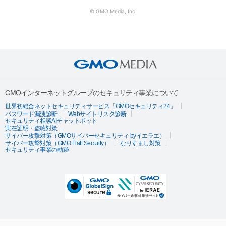
© GMO Media, Inc.
GMOインターネットグループのセキュリティ事業について
世界初総合ネットセキュリティサービス「GMOセキュリティ24」
パスワード漏洩診断
Webサイトリスク診断
セキュリティ相談AIチャットボット
実在証明・盗聴対策
サイバー攻撃対策（GMOサイバーセキュリティ byイエラエ）
サイバー攻撃対策（GMO Flatt Security）
なりすまし対策
セキュリティ事業の軌跡