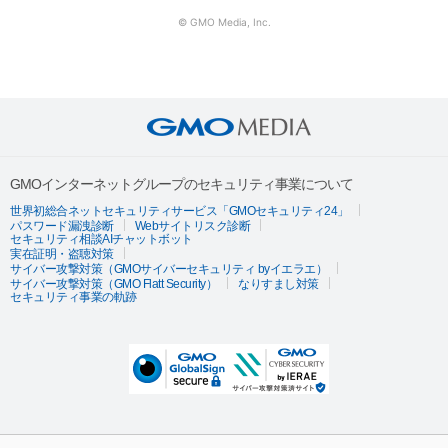
© GMO Media, Inc.
GMOインターネットグループのセキュリティ事業について
世界初総合ネットセキュリティサービス「GMOセキュリティ24」
パスワード漏洩診断
Webサイトリスク診断
セキュリティ相談AIチャットボット
実在証明・盗聴対策
サイバー攻撃対策（GMOサイバーセキュリティ byイエラエ）
サイバー攻撃対策（GMO Flatt Security）
なりすまし対策
セキュリティ事業の軌跡