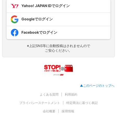
Yahoo! JAPAN IDでログイン
Googleでログイン
Facebookでログイン
※上記SNS等に自動投稿はされませんので
ご安心ください。
▲このページのトップへ
よくある質問
利用規約
プライバシーステートメント
特定商法に基づく表記
会社概要
採用情報