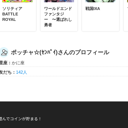
ソリティア
ワールドエンド
戦国IXA
BATTLE
ファンタジ
ROYAL
ー 〜選ばれし
勇者
ポッチャ☆(ｾﾝﾊﾟｲ)さんのプロフィール
星座：
かに座
友だち：
142人
遊んでコインが貯まる！