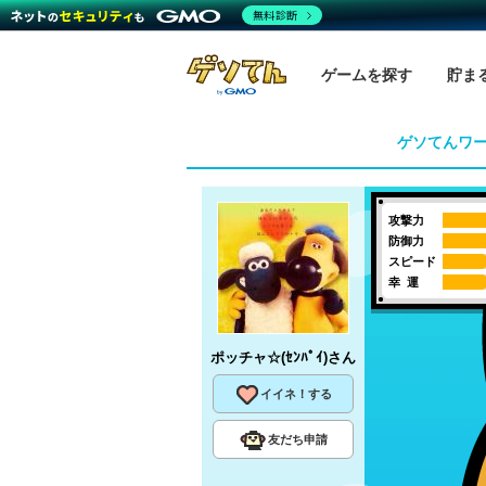
無料診断
ゲームを探す
貯ま
ゲソてんワ
攻撃力
防御力
スピード
幸 運
ポッチャ☆(ｾﾝﾊﾟｲ)
さん
イイネ！する
友だち申請