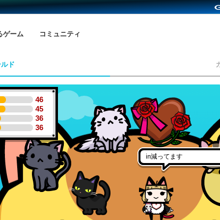
るゲーム
コミュニティ
ールド
46
45
36
36
in減ってます