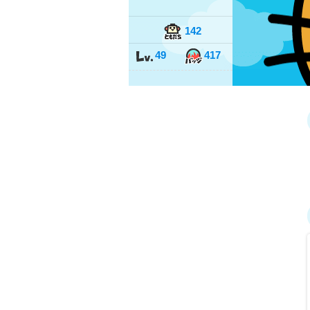
142
49
417