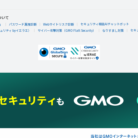
ついて
セキュリティ相談AIチャットボット
」
パスワード漏洩診断
Webサイトリスク診断
セキ
リティ byイエラエ）
サイバー攻撃対策（GMO Flatt Security）
なりすまし対策