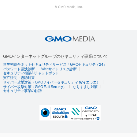
© GMO Media, Inc.
GMOインターネットグループのセキュリティ事業について
世界初総合ネットセキュリティサービス「GMOセキュリティ24」
パスワード漏洩診断
Webサイトリスク診断
セキュリティ相談AIチャットボット
実在証明・盗聴対策
サイバー攻撃対策（GMOサイバーセキュリティ byイエラエ）
サイバー攻撃対策（GMO Flatt Security）
なりすまし対策
セキュリティ事業の軌跡