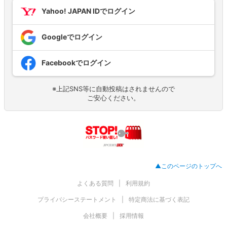
Yahoo! JAPAN IDでログイン
Googleでログイン
Facebookでログイン
※上記SNS等に自動投稿はされませんので
ご安心ください。
▲このページのトップへ
よくある質問
利用規約
プライバシーステートメント
特定商法に基づく表記
会社概要
採用情報