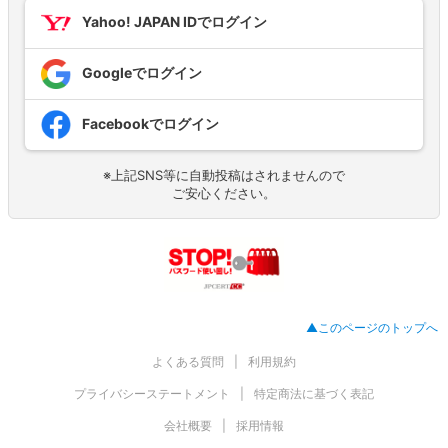
Yahoo! JAPAN IDでログイン
Googleでログイン
Facebookでログイン
※上記SNS等に自動投稿はされませんので
ご安心ください。
▲このページのトップへ
よくある質問
利用規約
プライバシーステートメント
特定商法に基づく表記
会社概要
採用情報