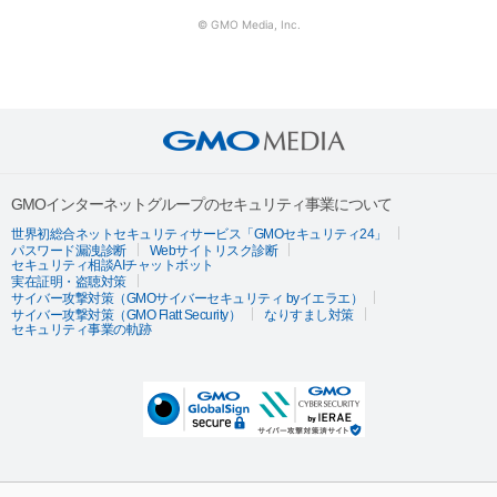
© GMO Media, Inc.
GMOインターネットグループのセキュリティ事業について
世界初総合ネットセキュリティサービス「GMOセキュリティ24」
パスワード漏洩診断
Webサイトリスク診断
セキュリティ相談AIチャットボット
実在証明・盗聴対策
サイバー攻撃対策（GMOサイバーセキュリティ byイエラエ）
サイバー攻撃対策（GMO Flatt Security）
なりすまし対策
セキュリティ事業の軌跡