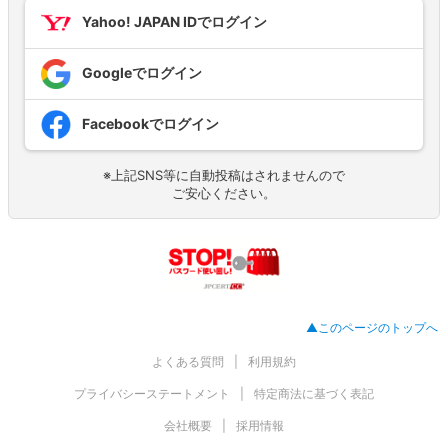
Yahoo! JAPAN IDでログイン
Googleでログイン
Facebookでログイン
※上記SNS等に自動投稿はされませんので
ご安心ください。
▲このページのトップへ
よくある質問
利用規約
プライバシーステートメント
特定商法に基づく表記
会社概要
採用情報