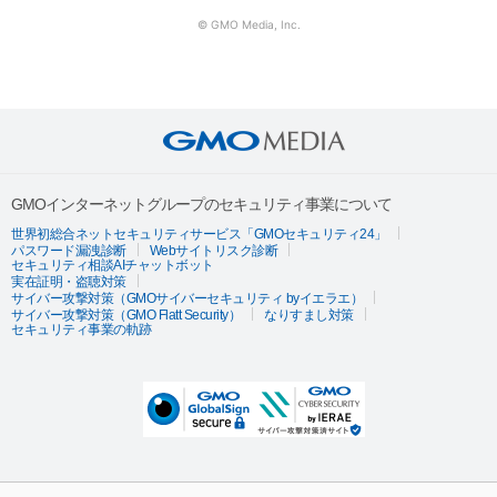
© GMO Media, Inc.
GMOインターネットグループのセキュリティ事業について
世界初総合ネットセキュリティサービス「GMOセキュリティ24」
パスワード漏洩診断
Webサイトリスク診断
セキュリティ相談AIチャットボット
実在証明・盗聴対策
サイバー攻撃対策（GMOサイバーセキュリティ byイエラエ）
サイバー攻撃対策（GMO Flatt Security）
なりすまし対策
セキュリティ事業の軌跡