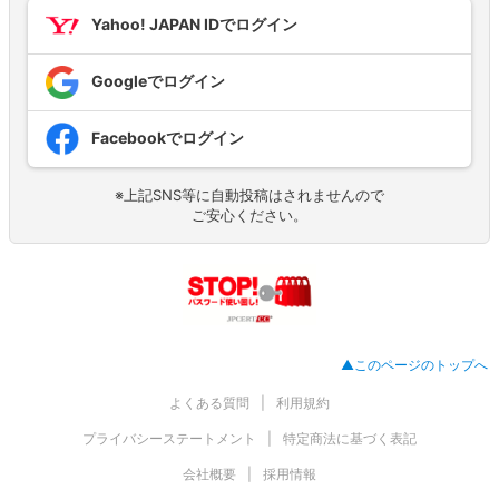
Yahoo! JAPAN IDでログイン
Googleでログイン
Facebookでログイン
※上記SNS等に自動投稿はされませんので
ご安心ください。
▲このページのトップへ
よくある質問
利用規約
プライバシーステートメント
特定商法に基づく表記
会社概要
採用情報