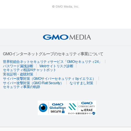
© GMO Media, Inc.
GMOインターネットグループのセキュリティ事業について
世界初総合ネットセキュリティサービス「GMOセキュリティ24」
パスワード漏洩診断
Webサイトリスク診断
セキュリティ相談AIチャットボット
実在証明・盗聴対策
サイバー攻撃対策（GMOサイバーセキュリティ byイエラエ）
サイバー攻撃対策（GMO Flatt Security）
なりすまし対策
セキュリティ事業の軌跡