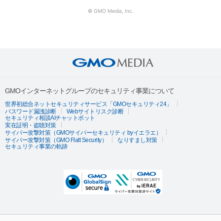
© GMO Media, Inc.
GMOインターネットグループのセキュリティ事業について
世界初総合ネットセキュリティサービス「GMOセキュリティ24」
パスワード漏洩診断
Webサイトリスク診断
セキュリティ相談AIチャットボット
実在証明・盗聴対策
サイバー攻撃対策（GMOサイバーセキュリティ byイエラエ）
サイバー攻撃対策（GMO Flatt Security）
なりすまし対策
セキュリティ事業の軌跡