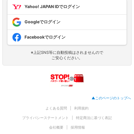
Yahoo! JAPAN IDでログイン
Googleでログイン
Facebookでログイン
※上記SNS等に自動投稿はされませんので
ご安心ください。
▲このページのトップへ
よくある質問
利用規約
プライバシーステートメント
特定商法に基づく表記
会社概要
採用情報