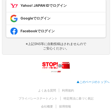
Yahoo! JAPAN IDでログイン
Googleでログイン
Facebookでログイン
※上記SNS等に自動投稿はされませんので
ご安心ください。
▲このページのトップへ
よくある質問
利用規約
プライバシーステートメント
特定商法に基づく表記
会社概要
採用情報