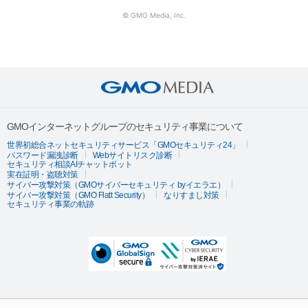
© GMO Media, Inc.
GMOインターネットグループのセキュリティ事業について
世界初総合ネットセキュリティサービス「GMOセキュリティ24」
パスワード漏洩診断
Webサイトリスク診断
セキュリティ相談AIチャットボット
実在証明・盗聴対策
サイバー攻撃対策（GMOサイバーセキュリティ byイエラエ）
サイバー攻撃対策（GMO Flatt Security）
なりすまし対策
セキュリティ事業の軌跡