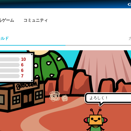
るゲーム
コミュニティ
ールド
10
6
6
7
よろしく！