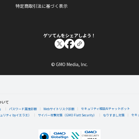
特定商取引法に基づく表示
ゲソてんをシェアしよう！
© GMO Media, Inc.
ついて
セキュリティ相談AIチャットボット
」
パスワード漏洩診断
Webサイトリスク診断
セキ
リティ byイエラエ）
サイバー攻撃対策（GMO Flatt Security）
なりすまし対策