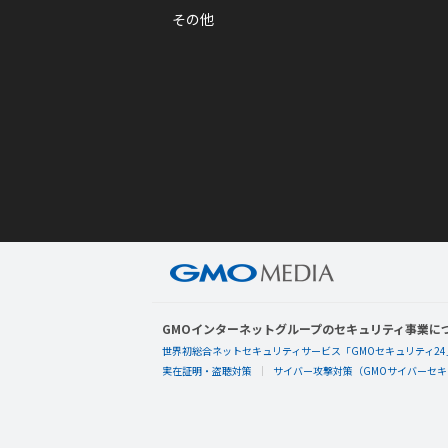
その他
GMOインターネットグループのセキュリティ事業に
世界初総合ネットセキュリティサービス「GMOセキュリティ24
実在証明・盗聴対策
サイバー攻撃対策（GMOサイバーセキュ