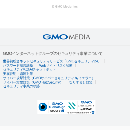
© GMO Media, Inc.
GMOインターネットグループのセキュリティ事業について
世界初総合ネットセキュリティサービス「GMOセキュリティ24」
パスワード漏洩診断
Webサイトリスク診断
セキュリティ相談AIチャットボット
実在証明・盗聴対策
サイバー攻撃対策（GMOサイバーセキュリティ byイエラエ）
サイバー攻撃対策（GMO Flatt Security）
なりすまし対策
セキュリティ事業の軌跡