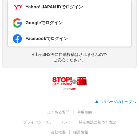
Yahoo! JAPAN IDでログイン
Googleでログイン
Facebookでログイン
※上記SNS等に自動投稿はされませんので
ご安心ください。
▲このページのトップへ
よくある質問
利用規約
プライバシーステートメント
特定商法に基づく表記
会社概要
採用情報