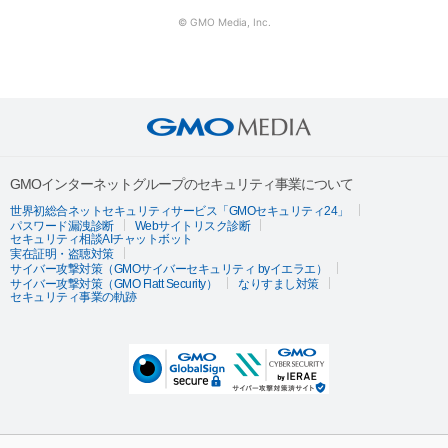
© GMO Media, Inc.
GMOインターネットグループのセキュリティ事業について
世界初総合ネットセキュリティサービス「GMOセキュリティ24」
パスワード漏洩診断
Webサイトリスク診断
セキュリティ相談AIチャットボット
実在証明・盗聴対策
サイバー攻撃対策（GMOサイバーセキュリティ byイエラエ）
サイバー攻撃対策（GMO Flatt Security）
なりすまし対策
セキュリティ事業の軌跡