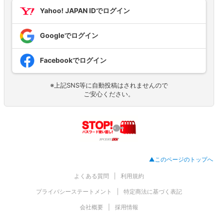
Yahoo! JAPAN IDでログイン
Googleでログイン
Facebookでログイン
※上記SNS等に自動投稿はされませんので
ご安心ください。
▲このページのトップへ
よくある質問
利用規約
プライバシーステートメント
特定商法に基づく表記
会社概要
採用情報