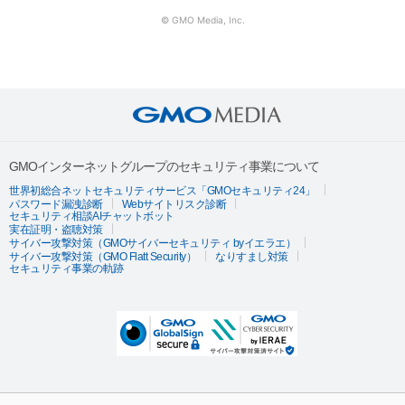
© GMO Media, Inc.
GMOインターネットグループのセキュリティ事業について
世界初総合ネットセキュリティサービス「GMOセキュリティ24」
パスワード漏洩診断
Webサイトリスク診断
セキュリティ相談AIチャットボット
実在証明・盗聴対策
サイバー攻撃対策（GMOサイバーセキュリティ byイエラエ）
サイバー攻撃対策（GMO Flatt Security）
なりすまし対策
セキュリティ事業の軌跡