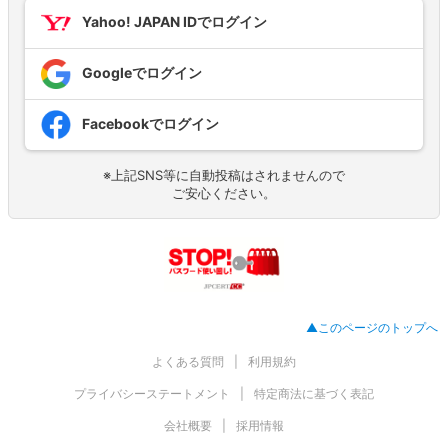
Yahoo! JAPAN IDでログイン
Googleでログイン
Facebookでログイン
※上記SNS等に自動投稿はされませんので
ご安心ください。
▲このページのトップへ
よくある質問
利用規約
プライバシーステートメント
特定商法に基づく表記
会社概要
採用情報