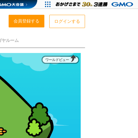
会員登録する
ログインする
ガヤルーム
ワールドビュー