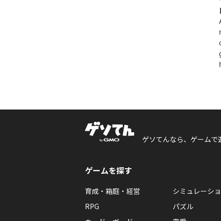
ゲソてんなら、ゲームで
ゲームを探す
育成・箱庭・経営
シミュレーショ
RPG
パズル