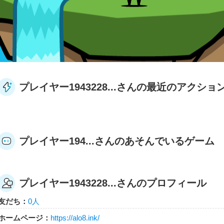
プレイヤー1943228...さんの最近のアクショ
プレイヤー194...さんのあそんでいるゲーム
プレイヤー1943228...さんのプロフィール
友だち：
0人
ホームページ：
https://alo8.ink/