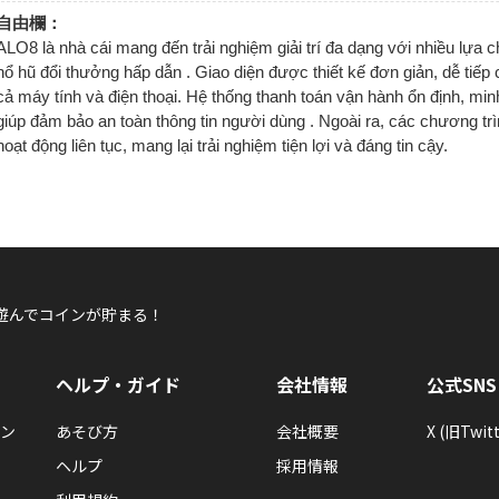
自由欄：
ALO8 là nhà cái mang đến trải nghiệm giải trí đa dạng với nhiều lựa 
nổ hũ đổi thưởng hấp dẫn . Giao diện được thiết kế đơn giản, dễ tiếp
cả máy tính và điện thoại. Hệ thống thanh toán vận hành ổn định, mi
giúp đảm bảo an toàn thông tin người dùng . Ngoài ra, các chương trì
hoạt động liên tục, mang lại trải nghiệm tiện lợi và đáng tin cậy.
遊んでコインが貯まる！
ヘルプ・ガイド
会社情報
公式SNS
ン
あそび方
会社概要
X (旧Twitt
ヘルプ
採用情報