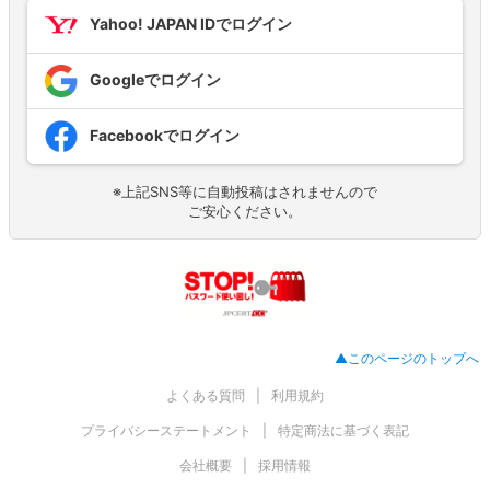
Yahoo! JAPAN IDでログイン
Googleでログイン
Facebookでログイン
※上記SNS等に自動投稿はされませんので
ご安心ください。
▲このページのトップへ
よくある質問
利用規約
プライバシーステートメント
特定商法に基づく表記
会社概要
採用情報