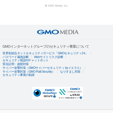
© GMO Media, Inc.
GMOインターネットグループのセキュリティ事業について
世界初総合ネットセキュリティサービス「GMOセキュリティ24」
パスワード漏洩診断
Webサイトリスク診断
セキュリティ相談AIチャットボット
実在証明・盗聴対策
サイバー攻撃対策（GMOサイバーセキュリティ byイエラエ）
サイバー攻撃対策（GMO Flatt Security）
なりすまし対策
セキュリティ事業の軌跡