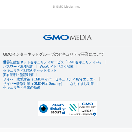
© GMO Media, Inc.
GMOインターネットグループのセキュリティ事業について
世界初総合ネットセキュリティサービス「GMOセキュリティ24」
パスワード漏洩診断
Webサイトリスク診断
セキュリティ相談AIチャットボット
実在証明・盗聴対策
サイバー攻撃対策（GMOサイバーセキュリティ byイエラエ）
サイバー攻撃対策（GMO Flatt Security）
なりすまし対策
セキュリティ事業の軌跡