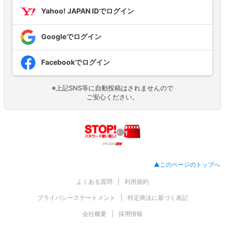
Yahoo! JAPAN IDでログイン
Googleでログイン
Facebookでログイン
※上記SNS等に自動投稿はされませんので
ご安心ください。
▲このページのトップへ
よくある質問
利用規約
プライバシーステートメント
特定商法に基づく表記
会社概要
採用情報