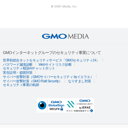
© GMO Media, Inc.
GMOインターネットグループのセキュリティ事業について
世界初総合ネットセキュリティサービス「GMOセキュリティ24」
パスワード漏洩診断
Webサイトリスク診断
セキュリティ相談AIチャットボット
実在証明・盗聴対策
サイバー攻撃対策（GMOサイバーセキュリティ byイエラエ）
サイバー攻撃対策（GMO Flatt Security）
なりすまし対策
セキュリティ事業の軌跡