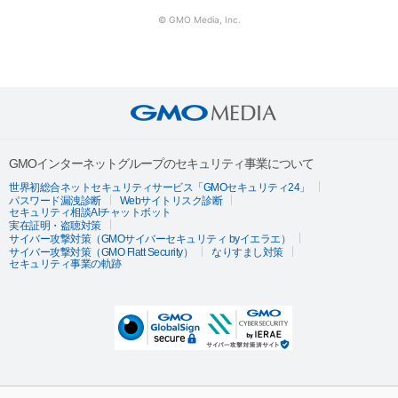
© GMO Media, Inc.
GMOインターネットグループのセキュリティ事業について
世界初総合ネットセキュリティサービス「GMOセキュリティ24」
パスワード漏洩診断
Webサイトリスク診断
セキュリティ相談AIチャットボット
実在証明・盗聴対策
サイバー攻撃対策（GMOサイバーセキュリティ byイエラエ）
サイバー攻撃対策（GMO Flatt Security）
なりすまし対策
セキュリティ事業の軌跡