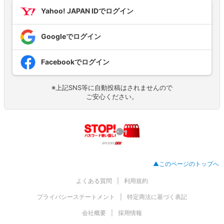
Yahoo! JAPAN IDでログイン
Googleでログイン
Facebookでログイン
※上記SNS等に自動投稿はされませんので
ご安心ください。
▲このページのトップへ
よくある質問
利用規約
プライバシーステートメント
特定商法に基づく表記
会社概要
採用情報