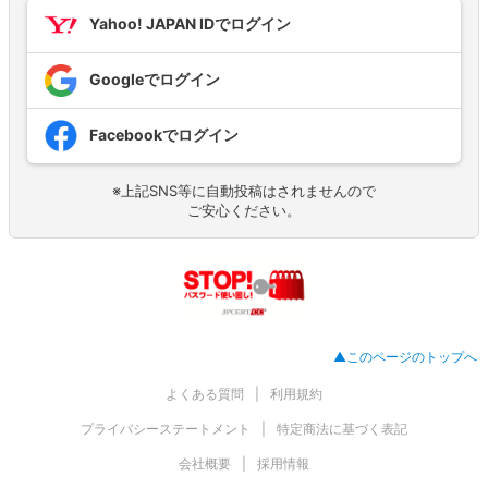
Yahoo! JAPAN IDでログイン
Googleでログイン
Facebookでログイン
※上記SNS等に自動投稿はされませんので
ご安心ください。
▲このページのトップへ
よくある質問
利用規約
プライバシーステートメント
特定商法に基づく表記
会社概要
採用情報