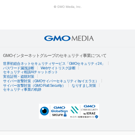
© GMO Media, Inc.
GMOインターネットグループのセキュリティ事業について
世界初総合ネットセキュリティサービス「GMOセキュリティ24」
パスワード漏洩診断
Webサイトリスク診断
セキュリティ相談AIチャットボット
実在証明・盗聴対策
サイバー攻撃対策（GMOサイバーセキュリティ byイエラエ）
サイバー攻撃対策（GMO Flatt Security）
なりすまし対策
セキュリティ事業の軌跡